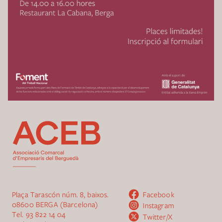
Plaça Tarascón núm. 8, baixos.
Facebook
08600 BERGA (Barcelona)
Instagram
Tel.
93 822 14 04
Twitter/X