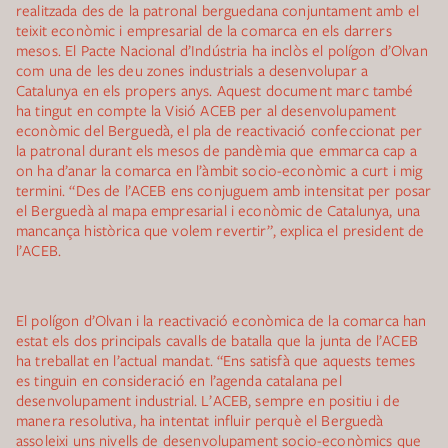
realitzada des de la patronal berguedana conjuntament amb el
teixit econòmic i empresarial de la comarca en els darrers
mesos. El Pacte Nacional d’Indústria ha inclòs el polígon d’Olvan
com una de les deu zones industrials a desenvolupar a
Catalunya en els propers anys. Aquest document marc també
ha tingut en compte la Visió ACEB per al desenvolupament
econòmic del Berguedà, el pla de reactivació confeccionat per
la patronal durant els mesos de pandèmia que emmarca cap a
on ha d’anar la comarca en l’àmbit socio-econòmic a curt i mig
termini. “Des de l’ACEB ens conjuguem amb intensitat per posar
el Berguedà al mapa empresarial i econòmic de Catalunya, una
mancança històrica que volem revertir”, explica el president de
l’ACEB.
El polígon d’Olvan i la reactivació econòmica de la comarca han
estat els dos principals cavalls de batalla que la junta de l’ACEB
ha treballat en l’actual mandat. “Ens satisfà que aquests temes
es tinguin en consideració en l’agenda catalana pel
desenvolupament industrial. L’ACEB, sempre en positiu i de
manera resolutiva, ha intentat influir perquè el Berguedà
assoleixi uns nivells de desenvolupament socio-econòmics que