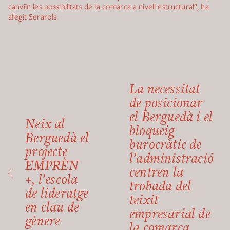
canviïn les possibilitats de la comarca a nivell estructural”, ha
afegit Serarols.
La necessitat
de posicionar
el Berguedà i el
Neix al
bloqueig
Berguedà el
burocràtic de
projecte
l’administració
EMPRÈN
centren la
+, l’escola
trobada del
de lideratge
teixit
en clau de
empresarial de
gènere
la comarca