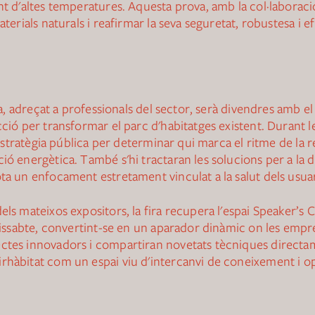
ant d'altes temperatures. Aquesta prova, amb la col·laborac
aterials naturals i reafirmar la seva seguretat, robustesa i e
ira, adreçat a professionals del sector, serà divendres amb el
cció per transformar el parc d'habitatges existent. Durant 
'estratègia pública per determinar qui marca el ritme de la r
ió energètica. També s'hi tractaran les solucions per a la d
ta un enfocament estretament vinculat a la salut dels usuari
els mateixos expositors, la fira recupera l'espai Speaker’s
dissabte, convertint-se en un aparador dinàmic on les empres
ctes innovadors i compartiran novetats tècniques directame
rhàbitat com un espai viu d'intercanvi de coneixement i op