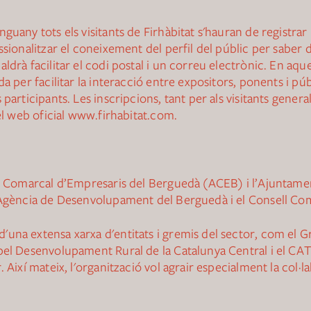
uany tots els visitants de Firhàbitat s'hauran de registrar 
ssionalitzar el coneixement del perfil del públic per saber d
drà facilitar el codi postal i un correu electrònic. En aque
da per facilitar la interacció entre expositors, ponents i p
participants. Les inscripcions, tant per als visitants gener
el web oficial
www.firhabitat.com
.
ió Comarcal d’Empresaris del Berguedà (ACEB) i l’Ajuntamen
l’Agència de Desenvolupament del Berguedà i el Consell Co
una extensa xarxa d'entitats i gremis del sector, com el Gr
pel Desenvolupament Rural de la Catalunya Central i el CAT
. Així mateix, l'organització vol agrair especialment la col