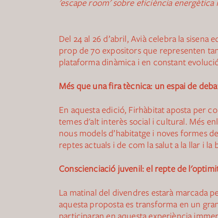
'escape room' sobre eficiència energètica i 
Del 24 al 26 d’abril, Avià celebra la sisena
prop de 70 expositors que representen tan
plataforma dinàmica i en constant evolució,
Més que una fira tècnica: un espai de debat
En aquesta edició, Firhàbitat aposta per c
temes d'alt interès social i cultural. Més 
nous models d’habitatge i noves formes de c
reptes actuals i de com la salut a la llar i l
Conscienciació juvenil: el repte de l'optimi
La matinal del divendres estarà marcada per 
aquesta proposta es transforma en un gran 
participaran en aquesta experiència immersi