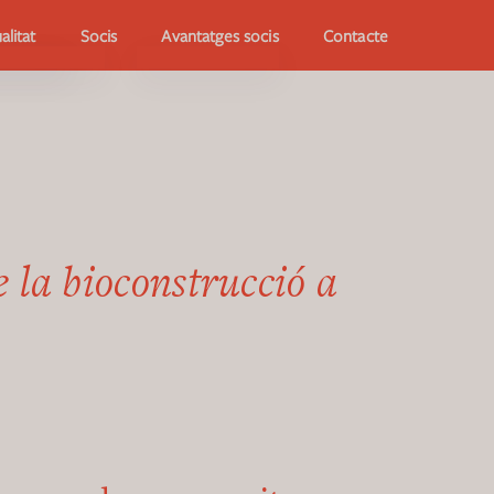
alitat
Avantatges socis
Socis
Contacte
e la bioconstrucció a