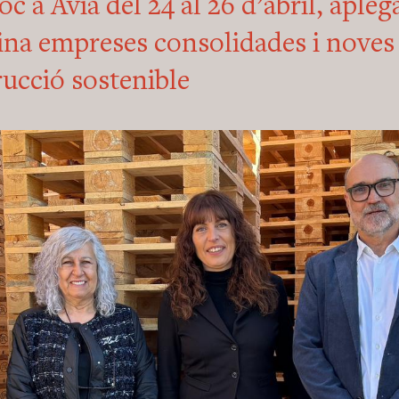
oc a Avià del 24 al 26 d’abril, aple
na empreses consolidades i noves 
rucció sostenible