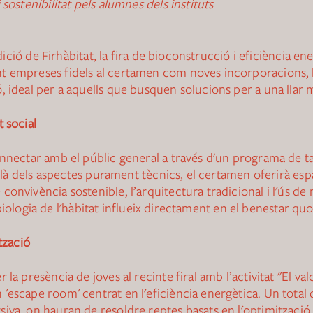
sostenibilitat pels alumnes dels instituts
 edició de Firhàbitat, la fira de bioconstrucció i eficiència 
t empreses fidels al certamen com noves incorporacions, 
 ideal per a aquells que busquen solucions per a una llar mé
 social
onnectar amb el públic general a través d'un programa de 
enllà dels aspectes purament tècnics, el certamen oferirà e
onvivència sostenible, l’arquitectura tradicional i l'ús de 
a biologia de l'hàbitat influeix directament en el benestar quo
tzació
la presència de joves al recinte firal amb l’activitat "El val
'escape room' centrat en l'eficiència energètica. Un total 
va, on hauran de resoldre reptes basats en l'optimització de