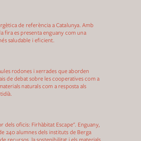
energètica de referència a Catalunya. Amb
la fira es presenta enguany com una
s saludable i eficient.
taules rodones i xerrades que aborden
spais de debat sobre les cooperatives com a
materials naturals com a resposta als
tidià.
or dels oficis: Firhàbitat Escape". Enguany,
de 240 alumnes dels instituts de Berga
 recursos, la sostenibilitat i els materials