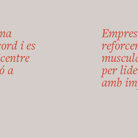
una
Empres
ord i es
reforce
icentre
muscula
ó a
per lid
amb im