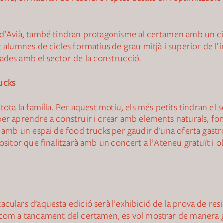
d’Avià, també tindran protagonisme al certamen amb un circu
t alumnes de cicles formatius de grau mitjà i superior de l’
ades amb el sector de la construcció.
rucks
tota la família. Per aquest motiu, els més petits tindran el 
per aprendre a construir i crear amb elements naturals, f
rà amb un espai de food trucks per gaudir d'una oferta gast
positor que finalitzarà amb un concert a l’Ateneu gratuït i 
aculars d'aquesta edició serà l’exhibició de la prova de re
a com a tancament del certamen, es vol mostrar de manera g