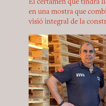
El certamen que tindrà ll
en una mostra que combi
visió integral de la const