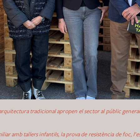
rquitectura tradicional apropen el sector al públic general
r amb tallers infantils, la prova de resistència de foc, l’es