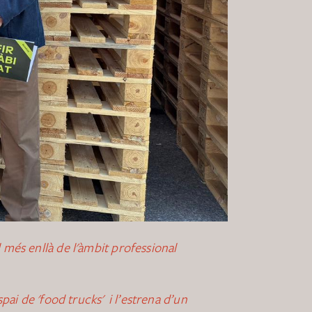
 més enllà de l'àmbit professional
pai de 'food trucks' i l’estrena d’un