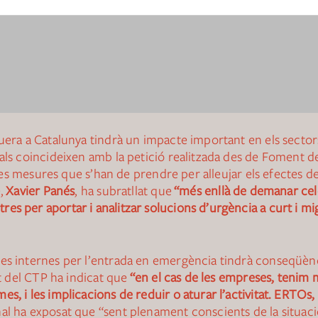
quera a Catalunya tindrà un impacte important en els sector
ials coincideixen amb la petició realitzada des de Foment 
 les mesures que s’han de prendre per alleujar els efectes de l
e,
Xavier Panés
, ha subratllat que
“més enllà de demanar celer
es per aportar i analitzar solucions d’urgència a curt i mi
es internes per l’entrada en emergència tindrà conseqüènci
nt del CTP ha indicat que
“en el cas de les empreses, tenim 
, i les implicacions de reduir o aturar l’activitat. ERTOs, 
onal ha exposat que “sent plenament conscients de la situac