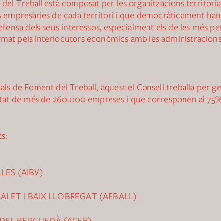
 del Treball
està composat per les organitzacions territori
es empresàries de cada territori i que democràticament han 
 defensa dels seus interessos, especialment els de les més p
format pels interlocutors econòmics amb les administracio
als de Foment del Treball, aquest el Consell treballa per ge
litat de més de 260.000 empreses i que corresponen al 75% d
s:
LES (AIBV)
ALET I BAIX LLOBREGAT (AEBALL)
DEL BERGUEDÀ (ACEB)