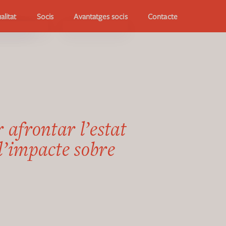
alitat
Avantatges socis
Socis
Contacte
 afrontar l’estat
l’impacte sobre