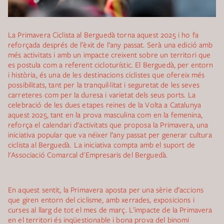
La Primavera Ciclista al Berguedà torna aquest 2025 i ho fa
reforçada després de l’èxit de l’any passat. Serà una edició amb
més activitats i amb un impacte creixent sobre un territori que
es postula com a referent cicloturístic. El Berguedà, per entorn
i història, és una de les destinacions ciclistes que ofereix més
possibilitats, tant per la tranquil·litat i seguretat de les seves
carreteres com per la duresa i varietat dels seus ports. La
celebració de les dues etapes reines de la Volta a Catalunya
aquest 2025, tant en la prova masculina com en la femenina,
reforça el calendari d’activitats que proposa la Primavera, una
iniciativa popular que va néixer l’any passat per generar cultura
ciclista al Berguedà. La iniciativa compta amb el suport de
l'Associació Comarcal d'Empresaris del Berguedà.
En aquest sentit, la Primavera aposta per una sèrie d’accions
que giren entorn del ciclisme, amb xerrades, exposicions i
curses al llarg de tot el mes de març. L’impacte de la Primavera
en el territori és inqüestionable i bona prova del binomi