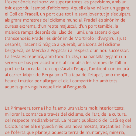
L’experiència del 2024 va superar totes les previsions, amb un
èxit esportiu i també d’aficionats. Aquell dia va néixer un gegant,
el Coll de Pradell, un port que tot i la seva joventut ja s’equipara
als grans monstres del ciclisme mundial. Pradell és sinònim de
duresa extrema, d’un repte majúscul, d’un port temible, la
maleïda rampa després del Llac de Tumí, una ascensió que
transcendeix. Pradell és sinònim de Mortirolo i d’Angliru. I just
després, l’ascensió màgica a Queralt, una icona del ciclisme
berguedà, de Merckx a Pogacar i a l’espera d’un nou successor.
La festa es repetirà, amb food trucks, una pantalla gegant i un
servei de bus per acostar els aficionats a les rampes de l’últim
port de la jornada. I un cop s’acabi l’etapa, l’ambient continuarà
al carrer Major de Berga amb “La tapa de l’etapa”, amb menjar,
beure i música per allargar el dia i compartir-ho amb tots
aquells que vinguin aquell dia al Berguedà.
La Primavera torna i ho fa amb uns valors molt interioritzats:
millorar la comarca a través del ciclisme, de l’art, de la cultura,
del respecte mediambiental. La recent publicació del Catàleg del
Cicloturisme al Berguedà n’és una nova mostra, traçant les línies
de l’oferta que planteja aquesta terra de muntanyes, mineria,