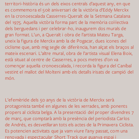
territori-història és un dels eixos centrals d’aquest any, en que
es commemora el 50è aniversari de la victòria d’Eddy Merckx
en la cronoescalada Casserres-Queralt de la Setmana Catalana
del 1975. Aquella victòria forma part de la memòria col·lectiva
dels berguedans i per celebrar-ho, inaugurem dos murals de
gran format. L’un, a Queralt i obra de l’artista Mateu Targa,
uneix la figura de Merckx amb la de Pogacar, dues icones del
ciclisme que, amb mig segle de diferència, han alçat els braços al
mateix escenari. L’altre mural, obra de l’artista visual Elena Boix,
està situat al centre de Casserres, a pocs metres d’on va
començar aquella cronoescalada, i recorda la figura del Caníbal
vestint el mallot del Molteni amb els detalls irisats de campió del
món.
L’efemèride dels 50 anys de la victòria de Merckx serà
protagonista també en algunes de les xerrades, amb ponents
propers al ciclista belga. A la presentació del proper divendres 7
de març, que comptarà amb la presència del periodista Carlos
de Andrés, es desvetllaran tots els actes de la Primavera Ciclista.
Es potencien activitats que ja vam viure l’any passat, com una
renovada i espectacular Short Track que guanya espai i