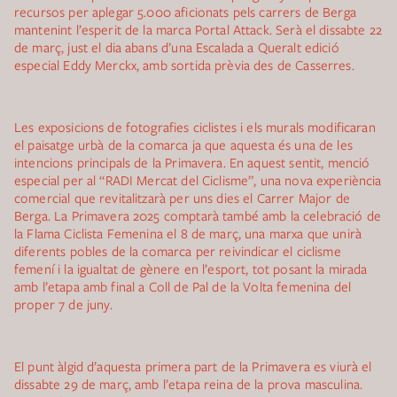
recursos per aplegar 5.000 aficionats pels carrers de Berga
mantenint l’esperit de la marca Portal Attack. Serà el dissabte 22
de març, just el dia abans d’una Escalada a Queralt edició
especial Eddy Merckx, amb sortida prèvia des de Casserres.
Les exposicions de fotografies ciclistes i els murals modificaran
el paisatge urbà de la comarca ja que aquesta és una de les
intencions principals de la Primavera. En aquest sentit, menció
especial per al “RADI Mercat del Ciclisme”, una nova experiència
comercial que revitalitzarà per uns dies el Carrer Major de
Berga. La Primavera 2025 comptarà també amb la celebració de
la Flama Ciclista Femenina el 8 de març, una marxa que unirà
diferents pobles de la comarca per reivindicar el ciclisme
femení i la igualtat de gènere en l’esport, tot posant la mirada
amb l’etapa amb final a Coll de Pal de la Volta femenina del
proper 7 de juny.
El punt àlgid d’aquesta primera part de la Primavera es viurà el
dissabte 29 de març, amb l’etapa reina de la prova masculina.