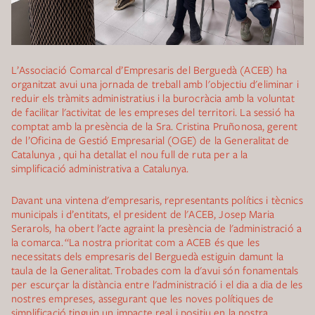
L’Associació Comarcal d’Empresaris del Berguedà (ACEB) ha
organitzat avui una jornada de treball amb l'objectiu d'eliminar i
reduir els tràmits administratius i la burocràcia amb la voluntat
de facilitar l'activitat de les empreses del territori. La sessió ha
comptat amb la presència de la Sra. Cristina Pruñonosa, gerent
de l’Oficina de Gestió Empresarial (OGE) de la Generalitat de
Catalunya , qui ha detallat el nou full de ruta per a la
simplificació administrativa a Catalunya.
Davant una vintena d'empresaris, representants polítics i tècnics
municipals i d’entitats, el president de l'ACEB, Josep Maria
Serarols, ha obert l'acte agraint la presència de l'administració a
la comarca. “La nostra prioritat com a ACEB és que les
necessitats dels empresaris del Berguedà estiguin damunt la
taula de la Generalitat. Trobades com la d'avui són fonamentals
per escurçar la distància entre l'administració i el dia a dia de les
nostres empreses, assegurant que les noves polítiques de
simplificació tinguin un impacte real i positiu en la nostra