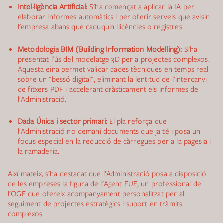
Intel·ligència Artificial:
S'ha començat a aplicar la IA per
elaborar informes automàtics i per oferir serveis que avisin
l'empresa abans que caduquin llicències o registres.
Metodologia BIM (Building Information Modelling):
S’ha
presentat l’ús del modelatge 3D per a projectes complexos.
Aquesta eina permet validar dades tècniques en temps real
sobre un "bessó digital", eliminant la lentitud de l'intercanvi
de fitxers PDF i accelerant dràsticament els informes de
l'Administració.
Dada Única i sector primari:
El pla reforça que
l'Administració no demani documents que ja té i posa un
focus especial en la reducció de càrregues per a la pagesia i
la ramaderia.
Així mateix, s’ha destacat que l’Administració posa a disposició
de les empreses la figura de l’Agent FUE, un professional de
l’OGE que ofereix acompanyament personalitzat per al
seguiment de projectes estratègics i suport en tràmits
complexos.