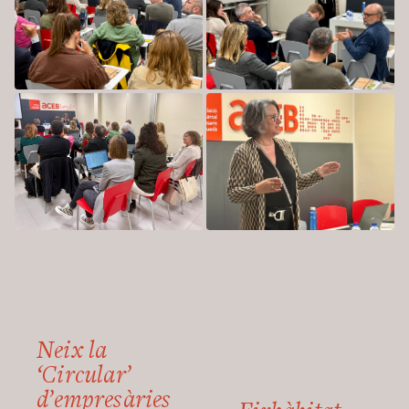
Neix la
‘Circular’
d’empresàries