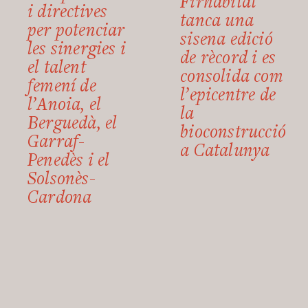
Firhàbitat
i directives
tanca una
per potenciar
sisena edició
les sinergies i
de rècord i es
el talent
consolida com
femení de
l’epicentre de
l’Anoia, el
la
Berguedà, el
bioconstrucció
Garraf-
a Catalunya
Penedès i el
Solsonès-
Cardona