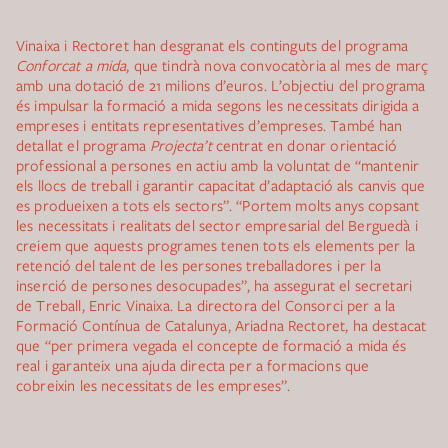
Vinaixa i Rectoret han desgranat els continguts del programa
Conforcat a mida
, que tindrà nova convocatòria al mes de març
amb una dotació de 21 milions d’euros. L’objectiu del programa
és impulsar la formació a mida segons les necessitats dirigida a
empreses i entitats representatives d’empreses. També han
detallat el programa
Projecta’t
centrat en donar orientació
professional a persones en actiu amb la voluntat de “mantenir
els llocs de treball i garantir capacitat d’adaptació als canvis que
es produeixen a tots els sectors”. “Portem molts anys copsant
les necessitats i realitats del sector empresarial del Berguedà i
creiem que aquests programes tenen tots els elements per la
retenció del talent de les persones treballadores i per la
inserció de persones desocupades”, ha assegurat el secretari
de Treball, Enric Vinaixa. La directora del Consorci per a la
Formació Contínua de Catalunya, Ariadna Rectoret, ha destacat
que “per primera vegada el concepte de formació a mida és
real i garanteix una ajuda directa per a formacions que
cobreixin les necessitats de les empreses”.