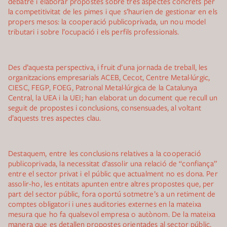
debatre i elaborar propostes sobre tres aspectes concrets per
la competitivitat de les pimes i que s’haurien de gestionar en els
propers mesos: la cooperació publicoprivada, un nou model
tributari i sobre l’ocupació i els perfils professionals.
Des d’aquesta perspectiva, i fruit d’una jornada de treball, les
organitzacions empresarials ACEB, Cecot, Centre Metal·lúrgic,
CIESC, FEGP, FOEG, Patronal Metal·lúrgica de la Catalunya
Central, la UEA i la UEI; han elaborat un document que recull un
seguit de propostes i conclusions, consensuades, al voltant
d’aquests tres aspectes clau.
Destaquem, entre les conclusions relatives a la cooperació
publicoprivada, la necessitat d’assolir una relació de “confiança”
entre el sector privat i el públic que actualment no es dona. Per
assolir-ho, les entitats apunten entre altres propostes que, per
part del sector públic, fora oportú sotmetre’s a un retiment de
comptes obligatori i unes auditories externes en la mateixa
mesura que ho fa qualsevol empresa o autònom. De la mateixa
manera que es detallen propostes orientades al sector públic,