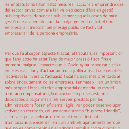
les entitats també han llistat mesures i accions a emprendre des
del sector privat com ara fer visibles casos d’èxit en gestió
publicoprivada, denunciar públicament aquells casos de mala
gestió que acaben afectant la imatge general de tot el teixit
empresarial i treballar pel prestigi públic de l’activitat
empresarial i de la persona empresària.
Pel que fa al segon aspecte tractat, el tributari, és important dir
que l’any 2020 ha estat l’any de major pressió fiscal fins el
moment, malgrat l’impacte que la Covid-19 ha provocat a teixit
empresarial. Lluny d’actuar amb una política fiscal que recolzés
l’activitat i la inversió, l’actuació fiscal ha anat més orientada al
sobre endeutament de les empreses. Tanmateix, i en un àmbit
més proper i local, el teixit empresarial demanda un model
tributari compensatori i, la majoria d’empreses estarien
disposades a pagar més si els serveis prestats per les
administracions fossin eficients i àgils. Per poder desenvolupar
activitat als territoris, cal una administració “business friendly”,
calen vies per accelerar o reduir el temps destinat a
tramitacions ja existents i en curs amb els ajuntaments perquè
que no es converteixin en el principal escull a l'hora d'iniciar o