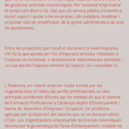
de gestionar activitats econòmiques. Per l’activitat empresarial
el temps són diners i és vital que els serveis públics s’orientin a
donar suport i ajudar a les empreses i als ciutadans. Analitzar i
proposar vies de simplificació de la gestió administrativa de tots
els ajuntaments.
Entre les propostes que recull el document a nivell impositiu,
n’hi ha la que aposta per l’ús d’impostos directes i finalistes si
l’objectiu és incentivar o desincentivar determinades activitats, i
un cop assolit l’objectiu eliminar tal impost i no consolidar-lo.
I, finalment, en relació al tercer repte tractat per les
organitzacions, el relatiu als perfils professionals, un dels
principals problemes aflorats per les entitats és que el sistema
de Formació Professional a Catalunya depèn d’Ensenyament i
hauria de dependre d’Empresa i Ocupació. Un problema
agreujat per la dispersió del sistema que no es dona en altres
CCAA. Les organitzacions empresarials territorials reivindiquen
desvincular la governança de l’àrea d’ensenyament i establir-ne