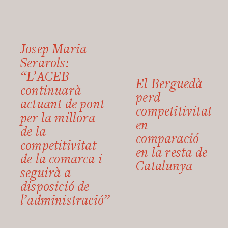
Josep Maria
Serarols:
“L’ACEB
El Berguedà
continuarà
perd
actuant de pont
competitivitat
per la millora
en
de la
comparació
competitivitat
en la resta de
de la comarca i
Catalunya
seguirà a
disposició de
l’administració”