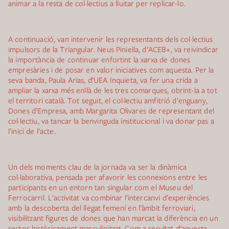
animar a la resta de col·lectius a lluitar per replicar-lo.
A continuació, van intervenir les representants dels col·lectius
impulsors de la Triangular. Neus Piniella, d’ACEB+, va reivindicar
la importància de continuar enfortint la xarxa de dones
empresàries i de posar en valor iniciatives com aquesta. Per la
seva banda, Paula Arias, d’UEA Inquieta, va fer una crida a
ampliar la xarxa més enllà de les tres comarques, obrint-la a tot
el territori català. Tot seguit, el col·lectiu amfitrió d’enguany,
Dones d’Empresa, amb Margarita Olivares de representant del
col·lectiu, va tancar la benvinguda institucional i va donar pas a
l’inici de l’acte.
Un dels moments clau de la jornada va ser la dinàmica
col·laborativa, pensada per afavorir les connexions entre les
participants en un entorn tan singular com el Museu del
Ferrocarril. L’activitat va combinar l’intercanvi d’experiències
amb la descoberta del llegat femení en l’àmbit ferroviari,
visibilitzant figures de dones que han marcat la diferència en un
sector històricament masculinitzat. Com a resultat d’aquesta