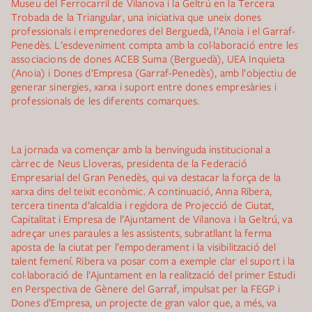
Museu del Ferrocarril de Vilanova i la Geltrú en la Tercera
Trobada de la Triangular, una iniciativa que uneix dones
professionals i emprenedores del Berguedà, l’Anoia i el Garraf-
Penedès. L’esdeveniment compta amb la col·laboració entre les
associacions de dones ACEB Suma (Berguedà), UEA Inquieta
(Anoia) i Dones d’Empresa (Garraf-Penedès), amb l’objectiu de
generar sinergies, xarxa i suport entre dones empresàries i
professionals de les diferents comarques.
La jornada va començar amb la benvinguda institucional a
càrrec de Neus Lloveras, presidenta de la Federació
Empresarial del Gran Penedès, qui va destacar la força de la
xarxa dins del teixit econòmic. A continuació, Anna Ribera,
tercera tinenta d’alcaldia i regidora de Projecció de Ciutat,
Capitalitat i Empresa de l’Ajuntament de Vilanova i la Geltrú, va
adreçar unes paraules a les assistents, subratllant la ferma
aposta de la ciutat per l’empoderament i la visibilització del
talent femení. Ribera va posar com a exemple clar el suport i la
col·laboració de l’Ajuntament en la realització del primer Estudi
en Perspectiva de Gènere del Garraf, impulsat per la FEGP i
Dones d’Empresa, un projecte de gran valor que, a més, va