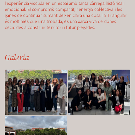
l’experiència viscuda en un espai amb tanta càrrega històrica i
emocional. El compromís compartit, l’energia col·lectiva i les
ganes de continuar sumant deixen clara una cosa: la Triangular
és molt més que una trobada, és una xarxa viva de dones
decidides a construir territori i futur plegades.
Galeria