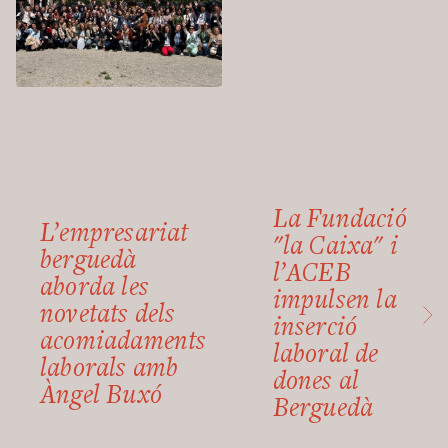
La Fundació
L’empresariat
"la Caixa" i
berguedà
l’ACEB
aborda les
impulsen la
novetats dels
inserció
acomiadaments
laboral de
laborals amb
dones al
Àngel Buxó
Berguedà